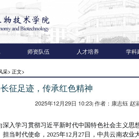
况
师资队伍
人才培养
学科
介
导
置
位
革
生物技术与生理生
中药材与植物科学
作物遗传育种系
作物科学系
人才称号
本科生
研究生
博士后
作
生
风采>
正文>
化系
系
寻长征足迹，传承红色精神
2025年12月29日 10:23
作者：康志钰 赵
|
为深入学习贯彻习近平新时代中国特色社会主义思
、担当时代使命，
2025
年
12
月
27
日，中共云南农业