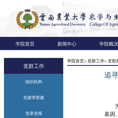
学院首页
新闻中心
学院概
学院新闻
通知公告
教学科研
就业创业
学院简
现任领
机构设
学院定
历史沿
宣传片
学院首页>
党群工作>
支部
党群工作
追
组织机构
党建带群建
党章党规
基因