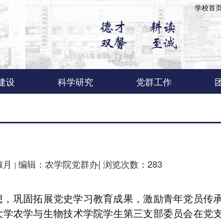
学校首
建设
科学研究
党群工作
流动站
物学
物学
科研概况
科研平台
科研团队
科研动态
党建带群建
组织机构
党章党规
理论学习
支部风采
工会工作
淑月
编辑：农学院党群办|
浏览次数：
283
|
想，巩固拓展党史学习教育成果，激励青年党员传
大学农学与生物技术学院学生第三支部委员会在党