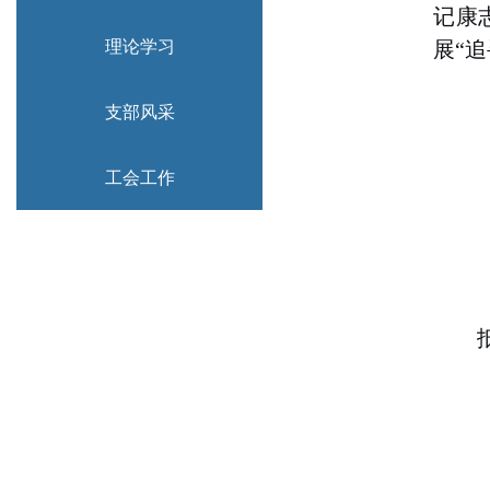
记康
理论学习
展
“
追
支部风采
工会工作