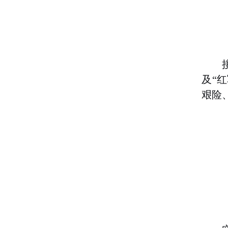
及“
艰险