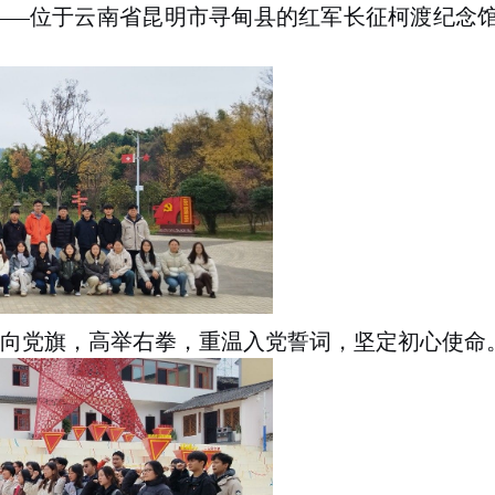
——
位于云南省昆明市寻甸县的红军长征柯渡纪念
面向党旗，高举右拳，重温入党誓词，坚定初心使命